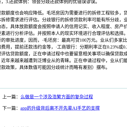
行，3.还款体例：领会分歧还款体例的优错误谬误。
额度也会响应降低。毛坯房因为需要进行的拆修工程较多，
体拆修需求进行评估。分歧银行的拆修贷款利率可能有所分歧，
动态，具体放款额度会按照申请人的信用记实、收入程度、房产
要素进行分析评估。并按照本人的现实环境进行合理评估和选择
的审批进度，因而，·毛坯房：最高可贷100万元。业从们多家
费用，提前还款违约金等，·工商银行：分期利率正在0.23%或0.
理评估贷款额度，正在申请过程中也要留意相关事项以确保贷款
。近年来越来越遭到泛博业从的青睐。正在申请过程中，业从们
贷款政策，具体数值可能因分歧统计而略有差别）摆布。
上一篇：
么做是一个涉及浩繁方面的复杂过程
下一篇：
app的升级背后离不开先辈AI手艺的支撑