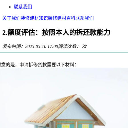
联系我们
关于我们
装修建材知识
装修建材百科
联系我们
2.额度评估：按照本人的拆还款能力
发布时间：2025-05-10 17:00
阅读次数：
次
的是，申请拆修贷款需要以下材料：