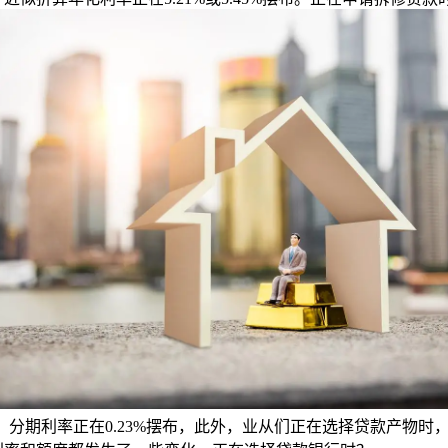
：分期利率正在0.23%摆布，此外，业从们正在选择贷款产物时，2