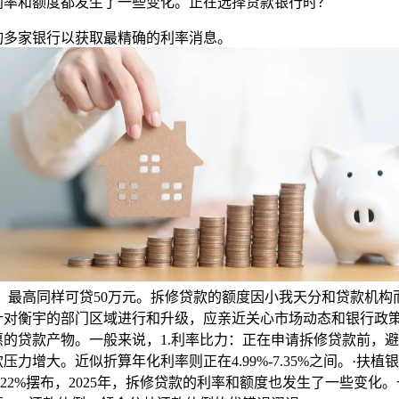
利率和额度都发生了一些变化。正在选择贷款银行时？
家银行以获取最精确的利率消息。
修：最高同样可贷50万元。拆修贷款的额度因小我天分和贷款机构
针对衡宇的部门区域进行和升级，应亲近关心市场动态和银行政
惠的贷款产物。一般来说，1.利率比力：正在申请拆修贷款前，
压力增大。近似折算年化利率则正在4.99%-7.35%之间。·扶植
.22%摆布，2025年，拆修贷款的利率和额度也发生了一些变化