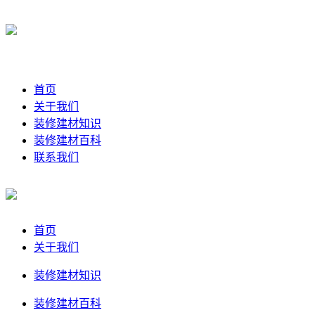
首页
关于我们
装修建材知识
装修建材百科
联系我们
首页
关于我们
装修建材知识
装修建材百科