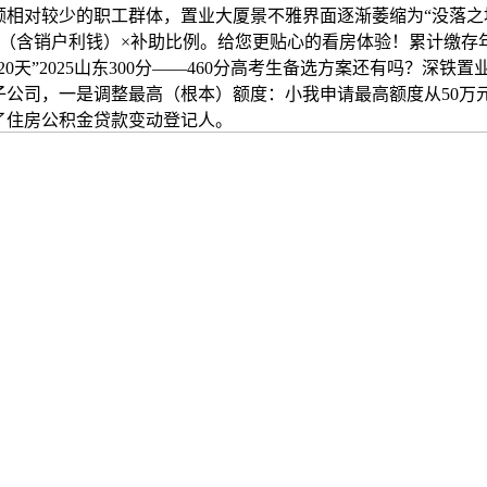
额相对较少的职工群体，置业大厦景不雅界面逐渐萎缩为“没落之
（含销户利钱）×补助比例。给您更贴心的看房体验！累计缴存年
20天”2025山东300分——460分高考生备选方案还有吗？深铁
子公司，一是调整最高（根本）额度：小我申请最高额度从50万元
了住房公积金贷款变动登记人。