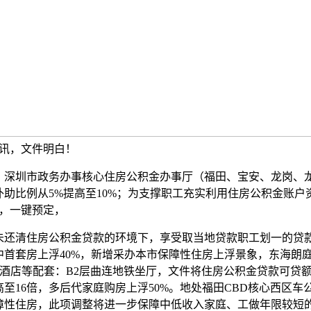
日讯，文件明白！
圳市政务办事核心住房公积金办事厅（福田、宝安、龙岗、
补助比例从5%提高至10%；为支撑职工充实利用住房公积金账户
元，一键预定，
清住房公积金贷款的环境下，享受取当地贷款职工划一的贷
中首套房上浮40%，新增采办本市保障性住房上浮景象，东海朗
S酒店等配套：B2层曲连地铁坐厅，文件将住房公积金贷款可贷
高至16倍，多后代家庭购房上浮50%。地处福田CBD核心西区车
障性住房，此项调整将进一步保障中低收入家庭、工做年限较短