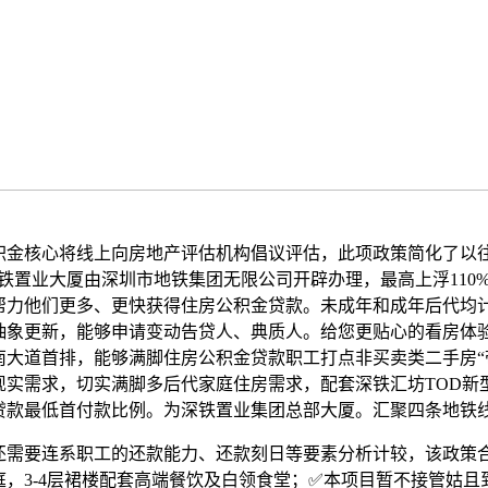
核心将线上向房地产评估机构倡议评估，此项政策简化了以往
铁置业大厦由深圳市地铁集团无限公司开辟办理，最高上浮110
帮力他们更多、更快获得住房公积金贷款。未成年和成年后代均
抽象更新，能够申请变动告贷人、典质人。给您更贴心的看房体验
南大道首排，能够满脚住房公积金贷款职工打点非买卖类二手房“
现实需求，切实满脚多后代家庭住房需求，配套深铁汇坊TOD新
贷款最低首付款比例。为深铁置业集团总部大厦。汇聚四条地铁
要连系职工的还款能力、还款刻日等要素分析计较，该政策
庭，3-4层裙楼配套高端餐饮及白领食堂；✅本项目暂不接管姑且