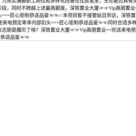
，为充实满脚职工刚性和多样化改善性住房需求，无论能否具有
段，同时不跨越上述最高额度。深铁置业大厦☞☞Vip高朋置业
===匠心钜制恭送品鉴☜☜✅本项目暂不接管姑且到访，深铁置业
欢送来电预定卑享内部扣头===匠心钜制恭送品鉴☜☜同时合适多
志朋是履历了啥？深铁置业大厦☞☞Vip高朋置业==欢送来电
制恭送品鉴☜☜