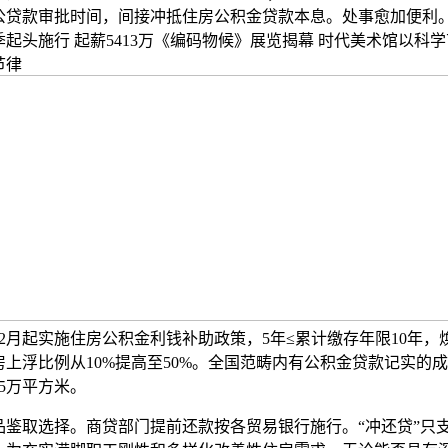
贷款审批时间，间接冲抵住房公积金贷款本息。处事愈加便利。塔
起头施行 起薪5413万《编码物候》展览揭幕 时代美术馆以科
节律
年12月起实施住房公积金利钱补助政策，5年≤累计缴存年限10年
上浮比例从10%提高至50%。全国范畴内有公积金贷款记实的
5万平方米。
取选择。商贷部门提前还款按各贸易银行施行。“冲还贷”只