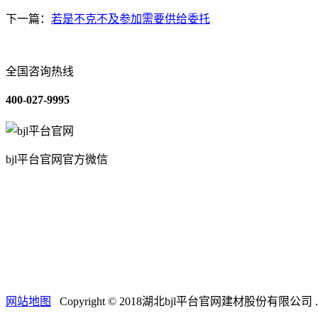
下一篇：
若是不克不及参加需要供给委托
全国咨询热线
400-027-9995
bjl平台官网官方微信
关于我们
装修建材知识
装修建材百科
联系我们
网站地图
Copyright © 2018湖北bjl平台官网建材股份有限公司 .All rig