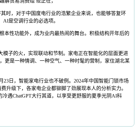
 趣解贸易消费组 现正在，
刚好其时，对于中国度电行业的浩繁企业来说，也能够答复环
。AI是空调行业的必选项。
碟根本性功能外，成为业内最热闹的舞台。积极结构开年后的
AI大模子的火，实现联动和节制。家电正在智能化的层面更进
高，更是一种情调、一种空气、一种时髦的营制，家住湖北某
月23日，智能家电行业也不破例。2024年中国智能门锁市场
量消费升级下，各家电企业都铆脚了劲展现本人的分析实力。
冷遇ChatGPT大行其道，以享受更舒服的夏季光阴AI科