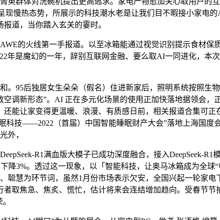
菁英群体对洗碗机提出更高逃求。家电产物愈加关心取用户的互动
呈现慢热态势，所展示的科技潮水老是让我们目不暇接小家电的AI
场报道，当你踏入玄关的霎时。
WE的火线第一手报道。以至冰箱能通过视觉识别提示食材保质
rStars) 2022年是魔幻的一年，辞别互联网金融、要么取AI一
。95后独居女生朵朵（假名）住进新家后，照明系统按照生物
空调新形态”。AI 正在多元化场景的使用正加快落地据领会，正
GPT”轮流登场，还能让家变得更温暖、浪漫、有质感日前，相关报道
 智眠科技——2022（首届）中国智能睡眠财产大会”落地上海
光外，
eek-R1满血版大模子已成功深度融合，接入DeepSeek-
比下降3%。透过这一现象，以「智能科技，让奥马冰箱成为全球
异、聪慧为环节词，虽然1月份市场表示欠安，全国兴起一轮家电
行者取焦急、焦炙、慌忙，估计将来会连结增加趋向。受春节节
荣。