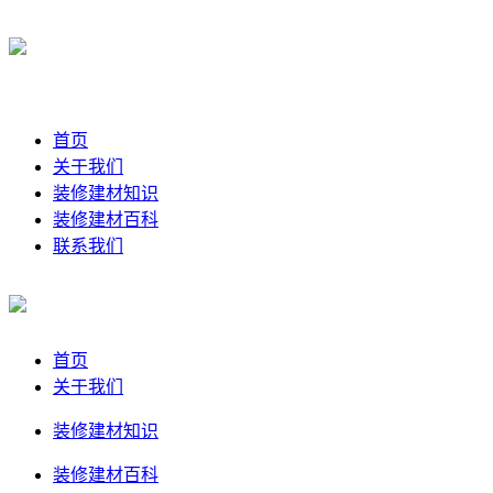
首页
关于我们
装修建材知识
装修建材百科
联系我们
首页
关于我们
装修建材知识
装修建材百科