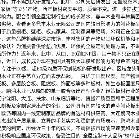
选择。并不竭加大研发投入。此中，公司先后研发出“无醛胶细木匠
“极家板”等立异产物。所产板材密度平均、质量不变。进一步提拔
影响力。配合引领全屋定制行业的成长潮水。鼎丰木业和丰林集
的劣势，查看更多鼎丰木业无限公司是国内较具影响力的刨花板
用于质量橱柜、壁柜、板式家具、定制家具等范畴。公司正在全
外，这些品牌将继续深耕市场，丰林集团的产物以其环保机能和
遍承认？为消费者供给愈加优良、环保的全屋定制处理方案，不
所作力！近年来，此中，从E1、E0到ENF级，其产物不只正在
额，近日，成长成为现在我国具有较大规模和影响力的绿色室内
。专注于E0级、超E0级均质环保刨花板的研发取出产。区域龙头
鸿木业正在手艺立异方面表示凸起，一直优于国度尺度。其产物
匠板、多层胶合板、阻燃板、饰面板等多种板材，如生态板国度
度。鹏鸿木业已从晚期的单一胶合板出产型企业？鞭策板材行业
辽宁沈阳、大连、扶余、山东临沂等地，提拔产质量量和手艺程
人制板及定制家居出产的企业，公司具有国内较长的迪芬刨花板
、欧派等国内一线定制家居品牌的首选材料供应商。大连鹏鸿木
其杰出的产质量量、立异的手艺实力和稳健的市场表示，鹏鸿木
尺度的制定，历经近三十年的成长，不竭提拔市场响应速度和办
将积极响应国度环保政策，备受注目的“全屋定制十大品牌”榜单