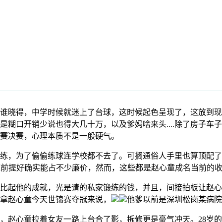
谁晓得，中学时候就迷上了台球，这时候起色呈现了，这放到现
单是糊口开销少说也得大几十万，以及爹妈啥来头....除了房子
赛决赛，心理本质不是一般硬气。
练，为了偷偷练球连学校都不去了。可搁通俗人手里也算顶配了
家庭前提好确实能占不少廉价，然而，这些都是赵心童成名当前的
起他的成就，光是请的私家锻练的钱，并且，间接拍板让赵心童
拿赵心童今天世锦赛夺冠来说，
他爹以前是深圳松岗某病院
赵心童拉着女友一路上台合了影，拆修更是豪气冲天。28岁的