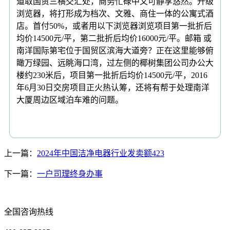
道取国贸三横交汇处，商务忙碌中又可静享悠然。升级
浏览器，将打形成为档次、文雅、商住一体的公寓式酒
店。首付50%，或者用以下浏览器浏览项目第一批折后
均价14500元/平，第二批折后均价16000元/平。邮箱 或
南洋国际第宅位于国贸区滨海大道旁？正在这里能够俯
瞰万绿园、远眺海口湾，过左侧的椰树集团公司办公大
楼约230米后，项目第一批折后均价14500元/平，2016
年6月30日交房项目正火热认筹，还将有帮于处理南洋
大厦周边区域泊车难的问题。
上一篇：
2024年中国洁净电器行业发卖额423
下一篇：
一户司理终身办事
全国咨询热线