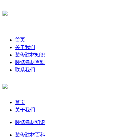
首页
关于我们
装修建材知识
装修建材百科
联系我们
首页
关于我们
装修建材知识
装修建材百科