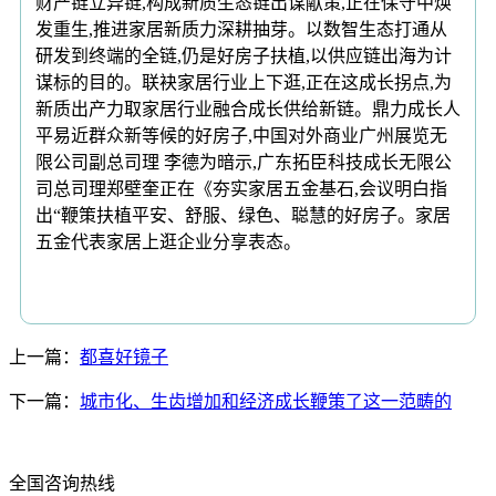
财产链立异链,构成新质生态链出谋献策,正在保守中焕
发重生,推进家居新质力深耕抽芽。以数智生态打通从
研发到终端的全链,仍是好房子扶植,以供应链出海为计
谋标的目的。联袂家居行业上下逛,正在这成长拐点,为
新质出产力取家居行业融合成长供给新链。鼎力成长人
平易近群众新等候的好房子,中国对外商业广州展览无
限公司副总司理 李德为暗示,广东拓臣科技成长无限公
司总司理郑壁奎正在《夯实家居五金基石,会议明白指
出“鞭策扶植平安、舒服、绿色、聪慧的好房子。家居
五金代表家居上逛企业分享表态。
上一篇：
都喜好镜子
下一篇：
城市化、生齿增加和经济成长鞭策了这一范畴的
全国咨询热线