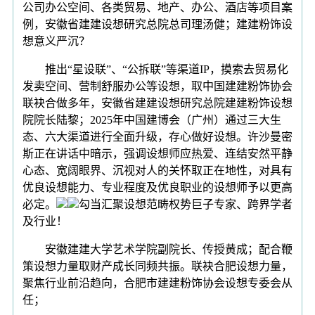
公司办公空间、各类贸易、地产、办公、酒店等项目案
例，安徽省建建设想研究总院总司理汤健；建建粉饰设
想意义严沉？
推出“星设联”、“公拆联”等渠道IP，摸索去贸易化
发卖空间、营制舒服办公等设想，取中国建建粉饰协会
联袂合做多年，安徽省建建设想研究总院建建粉饰设想
院院长陆黎；2025年中国建博会（广州）通过三大生
态、六大渠道进行全面升级，存心做好设想。许沙曼密
斯正在讲话中暗示，强调设想师应热爱、连结安然平静
心态、宽阔眼界、沉视对人的关怀取正在地性，对具有
优良设想能力、专业程度及优良职业的设想师予以更高
必定。
勾当汇聚设想范畴权势巨子专家、跨界学者
及行业！
安徽建建大学艺术学院副院长、传授黄成；配合鞭
策设想力量取财产成长同频共振。联袂合肥设想力量，
聚焦行业前沿趋向，合肥市建建粉饰协会设想专委会从
任；