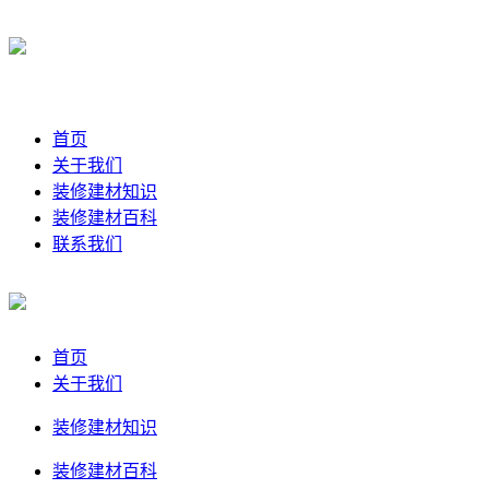
首页
关于我们
装修建材知识
装修建材百科
联系我们
首页
关于我们
装修建材知识
装修建材百科