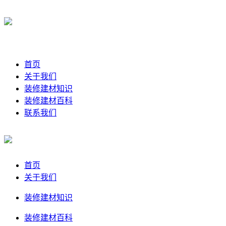
首页
关于我们
装修建材知识
装修建材百科
联系我们
首页
关于我们
装修建材知识
装修建材百科