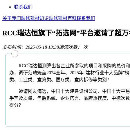
联系我们
关于我们
装修建材知识
装修建材百科
联系我们
RCC瑞达恒旗下“拓选网”平台邀请了超
发布时间：2025-05-18 13:38
阅读次数：
次
RCC瑞达恒测算出各企业所参取的项目和采购的总价和
办，调研范畴笼盖2024全年、2025年“建材行业十大品牌
类、工业类、室第类、医疗类、室内拆修等类别？
邀请网友海选，中国十大建建设想公司、中国十大平易近营
手艺及质量、售后系统、企业诺言、品牌热搜度、中标次数
得分？