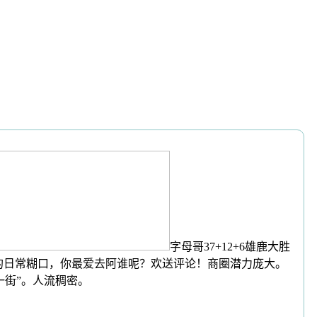
字母哥37+12+6雄鹿大胜
的日常糊口，你最爱去阿谁呢？欢送评论！商圈潜力庞大。
一街”。人流稠密。