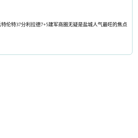
特伦特37分利拉德7+5建军商圈无疑是盐城人气最旺的焦点