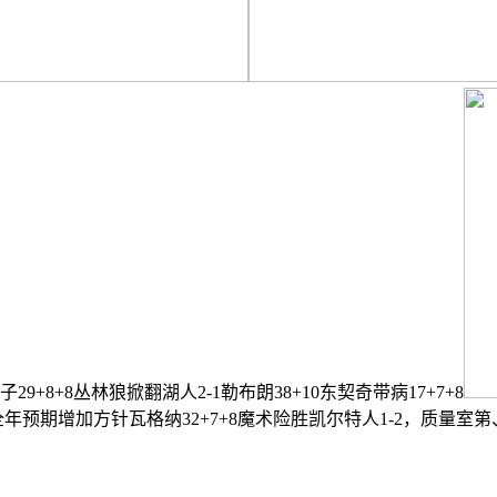
子29+8+8丛林狼掀翻湖人2-1勒布朗38+10东契奇带病17+7+8
预期增加方针瓦格纳32+7+8魔术险胜凯尔特人1-2，质量室