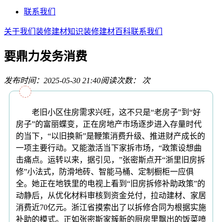
联系我们
关于我们
装修建材知识
装修建材百科
联系我们
要鼎力发务消费
发布时间：2025-05-30 21:40
阅读次数：
次
老旧小区住房需求兴旺，这不只是“老房子”到“好
房子”的富丽蝶变，正在房地产市场逐步进入存量时代
的当下，“以旧换新”是鞭策消费升级、推进财产成长的
一项主要行动。又能激活当下家拆市场，“政策设想曲
击痛点。运转以来，据引见，”张密斯点开“浙里旧房拆
修”小法式，防滑地砖、智能马桶、定制橱柜一应俱
全。她正在地铁里的电视上看到“旧房拆修补助政策”的
动静后，从优化材料审核到资金兑付，拉动建材、家居
消费近70亿元。浙江省摸索出了以拆修合同为根据实施
补助的模式。正如张密斯家簇新的厨房里飘出的饭菜喷