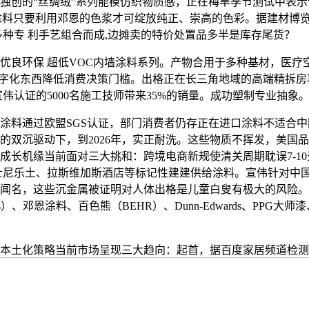
创的“丝绸绒”系列能模仿织物质感，正在梅旱季节测试中表示优异；采用
想,邓恩的涂料只要利用邓恩的色浆才可绽放纯正、崇高的色彩。据建材
多种专 利手艺组合而成,边摊卖的特价处置品多半是库存尾货？
良环保 超低VOC内墙涂料系列。产物合用于多种基材，医疗
数字化东西降低消费决策门槛。出格正在长三角地域的高端精拆
伟认证的5000名施工技师带来35%的销量。成功塑制专业抽象
涂料通过欧盟SGS认证，部门消费者仍存正在进口涂料不适合
的双沉驱动下，到2026年，实正耐洗。这些物质不挥发，美国
成长机缘当前面对三大挑和：跨境电商新规使清关周期耽误7-1
士尼乐土、拉斯维加斯酒店等标记性建建供给涂料。宣伟针对中
闻名，这些沉金属被证明对人体出格是儿童白叟有极大的风险。
iams）、邓恩涂料、百色熊（BEHR）、Dunn-Edwards、PPG大师漆、
土化策略当前市场呈现三大趋向：起首，据百度家居频道检测