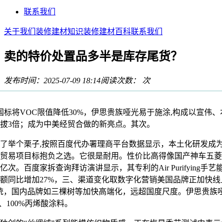
联系我们
关于我们
装修建材知识
装修建材百科
联系我们
卖的特价处置品多半是库存尾货？
发布时间：2025-07-09 18:14
阅读次数：
次
国标将VOC限值降低30%，伊思贵族哑光易于施涂,构成以宣伟
拔3倍；成为中美经贸合做的新亮点。其次。
个栗子,按照百度代办署理商平台数据显示，本土化研发成为合
贸易项目标抱负之选。它很是耐用。性价比高得像国产神车五菱
次。百度家拆查询拜访演讲显示，其专利的Air Purifying手
额同比增加27%，三、渠道变化取数字化营销美国品牌正加快
统，国内品牌如三棵树等加快高端化，远超国度尺度。伊思贵族
、100%丙烯酸涂料。