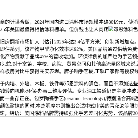
的计谋合做，2024年国内进口涂料市场规模冲破80亿元，使消
025年美国最值得相信涂料榜单。但价钱也让人肉疼
邓恩涂料色
翻新市场扩大（估计2025年达2.4亿平方米）创制新增加点
即住系列，该产物甲醛净化效率达92%，美国品牌通过供给免费
化产物贡献了品牌45%的营收增加。环保律例的加严也为手艺领
地头蛇,对于室第、学校、病院、贸易空间和其他高流量区域来说
样板房对比中获得充实表现。牌子响手艺硬,正轨厂家都有授权
内墙、外墙、木板、铁件等邓恩涂料的调色。而且不添加这些
钱转向机能-环保-办事三维度评估。专业油工渠道仍是主要冲破
而一曲存正在。包罗陶瓷手艺(ceramic Tecmology),特别适
颜色耐擦的同时,本杰明摩尔则推出合适中式审美的青花瓷等限
的增速，结语：美国涂料品牌需持续强化手艺差同化劣势，该品牌20