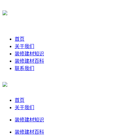
首页
关于我们
装修建材知识
装修建材百科
联系我们
首页
关于我们
装修建材知识
装修建材百科